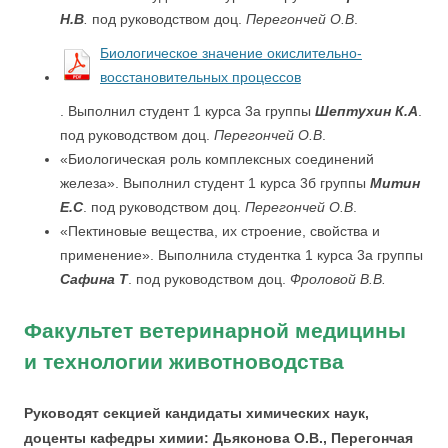
Н.В
.
под руководством доц.
Перегончей О.В
.
Биологическое значение окислительно-
восстановительных процессов
. Выполнил студент 1 курса 3а группы
Шептухин К.А
.
под руководством доц.
Перегончей О.В
.
«Биологическая роль комплексных соединений
железа». Выполнил студент 1 курса 3б группы
Митин
Е.С
. под руководством доц.
Перегончей О.В
.
«Пектиновые вещества, их строение, свойства и
применение». Выполнила студентка 1 курса 3а группы
Сафина Т
. под руководством доц.
Фроловой В.В.
Факультет ветеринарной медицины
и технологии животноводства
Руководят секцией кандидаты химических наук,
доценты кафедры химии: Дьяконова О.В., Перегончая