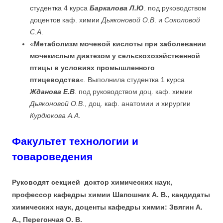
студентка 4 курса
Баркалова Л.Ю
. под руководством
доцентов каф. химии
Дьяконовой О.В
. и
Соколовой
С.А
.
«
Метаболизм мочевой кислоты при заболевании
мочекислым диатезом у сельскохозяйственной
птицы в условиях промышленного
птицеводства
«. Выполнила студентка 1 курса
Жданова Е.В
. под руководством доц. каф. химии
Дьяконовой О.В
., доц. каф. анатомии и хирургии
Курдюкова А.А.
Факультет технологии и
товароведения
Руководят секцией доктор химических наук,
профессор кафедры химии Шапошник А. В., кандидаты
химических наук, доценты кафедры химии: Звягин А.
А., Перегончая О. В.