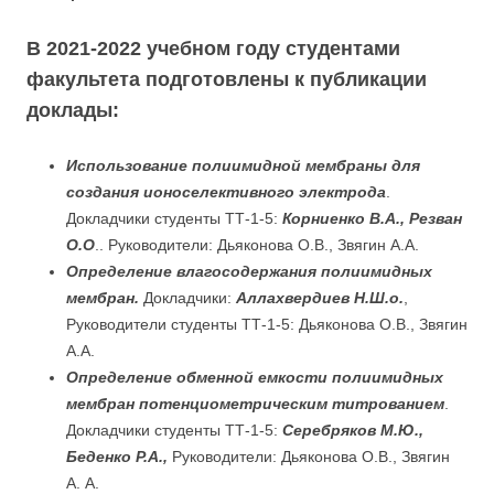
В 2021-2022 учебном году студентами
факультета подготовлены к публикации
доклады:
Использование полиимидной мембраны для
создания ионоселективного электрода
.
Докладчики студенты ТТ-1-5:
Корниенко В.А., Резван
О.О
.. Руководители: Дьяконова О.В., Звягин А.А.
Определение влагосодержания полиимидных
мембран.
Докладчики:
Аллахвердиев Н.Ш.о.
,
Руководители студенты ТТ-1-5: Дьяконова О.В., Звягин
А.А.
Определение обменной емкости полиимидных
мембран потенциометрическим титрованием
.
Докладчики студенты ТТ-1-5:
Серебряков М.Ю.,
Беденко Р.А.,
Руководители: Дьяконова О.В., Звягин
А. А.