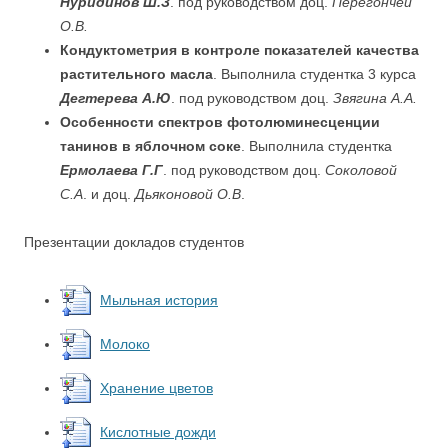
Нуридинов Ш.З
. под руководством доц.
Перегончей
О.В.
Кондуктометрия в контроле показателей качества
растительного масла
. Выполнила студентка 3 курса
Дегтерева А.Ю
. под руководством доц.
Звягина А.А.
Особенности спектров фотолюминесценции
танинов в яблочном соке
. Выполнила студентка
Ермолаева Г.Г
. под руководством доц.
Соколовой
С.А
. и доц.
Дьяконовой О.В
.
Презентации докладов студентов
Мыльная история
Молоко
Хранение цветов
Кислотные дожди