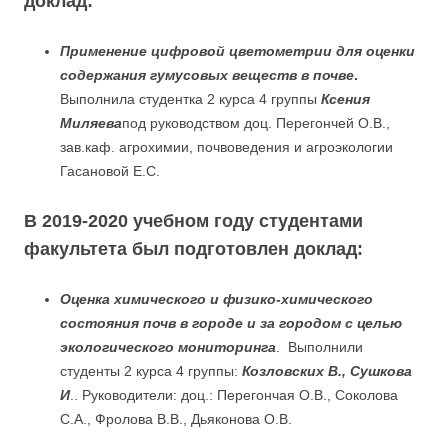
доклад:
Применение цифровой цветометрии для оценки
содержания гумусовых веществ в почве
.
Выполнила студентка 2 курса 4 группы
Ксения
Миляева
под руководством доц. Перегончей О.В.,
зав.каф. агрохимии, почвоведения и агроэкологии
Гасановой Е.С.
В 2019-2020 учебном году студентами
факультета был подготовлен доклад:
Оценка химического и физико-химического
состояния почв в городе и за городом с целью
экологического мониторинга
. Выполнили
студенты 2 курса 4 группы:
Козловских В., Сушкова
И
.. Руководители: доц.: Перегончая О.В., Соколова
С.А., Фролова В.В., Дьяконова О.В.