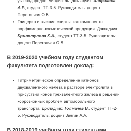
углеводородов. Биодизель. Докладчик:
Шафикова
А.Р.
, студент ТТ-3-5. Руководитель: доцент
Перегончая О.В.
Глицерин и высшие спирты, как компоненты
парфюмерно-косметической продукции. Докладчик:
Кривотулова К.А.
, студент ТТ-3-5. Руководитель:
доцент Перегончая О.В.
В 2019-2020 учебном году студентом
факультета подготовлен доклад:
Титриметрическое определение катионов
двухвалентного железа в растворе электролита в
присуствии ионов трехвалентного железа в решении
коррозионных проблем автомобильного
транспорта. Докладчик:
Толмачев В.
, студент ТТ-2-
5. Руководитель: доцент Звягин А.А.
В 2018-2019 учебном году студентами