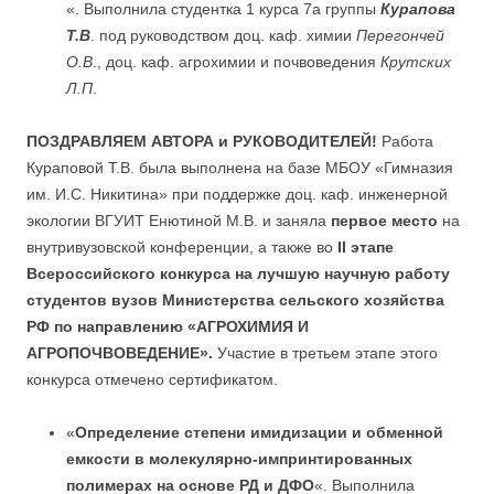
«. Выполнила студентка 1 курса 7а группы
Курапова
Т.В
. под руководством доц. каф. химии
Перегончей
О.В
., доц. каф. агрохимии и почвоведения
Крутских
Л.П
.
ПОЗДРАВЛЯЕМ АВТОРА и РУКОВОДИТЕЛЕЙ!
Работа
Кураповой Т.В. была выполнена на базе МБОУ «Гимназия
им. И.С. Никитина» при поддержке доц. каф. инженерной
экологии ВГУИТ Енютиной М.В. и заняла
первое место
на
внутривузовской конференции, а также во
II этапе
Вcероссийского конкурса на лучшую научную работу
студентов вузов Министерства сельского хозяйства
РФ по направлению «АГРОХИМИЯ И
АГРОПОЧВОВЕДЕНИЕ».
Участие в третьем этапе этого
конкурса отмечено сертификатом.
«
Определение степени имидизации и обменной
емкости в молекулярно-импринтированных
полимерах на основе РД и ДФО
«. Выполнила